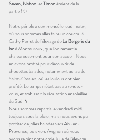
Seven
,
Naboo
, et 
Timon
 étaient de la 
partie ! ✨
Notre périple a commencé le jeudi matin, 
où nous sommes allés faire un coucou à 
Cathy Perret de l'élevage de
La Bergerie du 
lac
à Montauroux, que l'on remercie 
chaleureusement pour son accueil. Nous 
en avons profité pour découvrir de 
chouettes balades, notamment au lac de 
Saint-Cassien, où les loulous ont bien 
profité. Le temps n'était pas au rendez-
vous, et trahissait la réputation ensoleillée 
du Sud 💧
Nous sommes repartis le vendredi midi, 
toujours sous la pluie, mais nous avons pu 
profiter de jolies balades vers Aix-en-
Provence, puis vers Avignon où nous 
avons rejoint notre amie Julie de l'élevage 